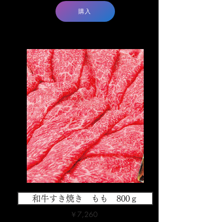
購入
和牛すき焼き もも 800ｇ
￥7,260